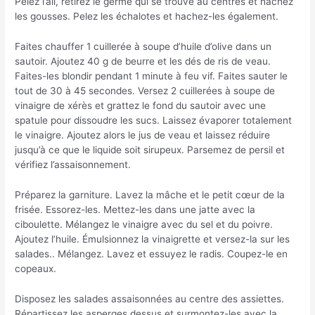
Pelez l’ail, retirez le germe qui se trouve au centres et hachez
les gousses. Pelez les échalotes et hachez-les également.
Faites chauffer 1 cuillerée à soupe d’huile d’olive dans un
sautoir. Ajoutez 40 g de beurre et les dés de ris de veau.
Faites-les blondir pendant 1 minute à feu vif. Faites sauter le
tout de 30 à 45 secondes. Versez 2 cuillerées à soupe de
vinaigre de xérès et grattez le fond du sautoir avec une
spatule pour dissoudre les sucs. Laissez évaporer totalement
le vinaigre. Ajoutez alors le jus de veau et laissez réduire
jusqu’à ce que le liquide soit sirupeux. Parsemez de persil et
vérifiez l’assaisonnement.
Préparez la garniture. Lavez la mâche et le petit cœur de la
frisée. Essorez-les. Mettez-les dans une jatte avec la
ciboulette. Mélangez le vinaigre avec du sel et du poivre.
Ajoutez l’huile. Émulsionnez la vinaigrette et versez-la sur les
salades.. Mélangez. Lavez et essuyez le radis. Coupez-le en
copeaux.
Disposez les salades assaisonnées au centre des assiettes.
Répartissez les asperges dessus et surmontez-les avec la