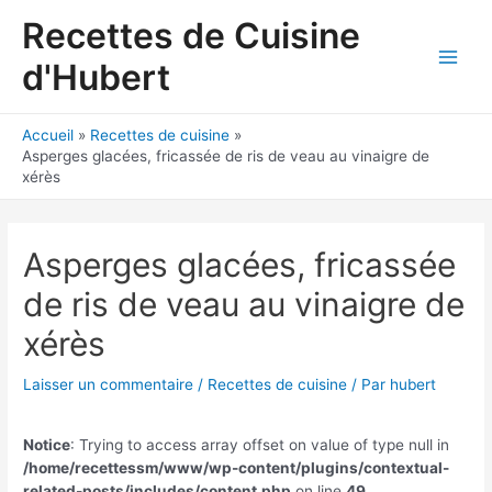
Aller
Recettes de Cuisine
au
contenu
d'Hubert
Main
Men
Accueil
Recettes de cuisine
Asperges glacées, fricassée de ris de veau au vinaigre de
xérès
Asperges glacées, fricassée
de ris de veau au vinaigre de
xérès
Laisser un commentaire
/
Recettes de cuisine
/ Par
hubert
Notice
: Trying to access array offset on value of type null in
/home/recettessm/www/wp-content/plugins/contextual-
related-posts/includes/content.php
on line
49