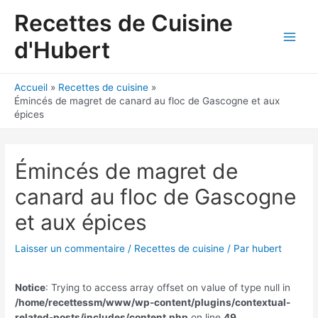
Aller
Recettes de Cuisine
au
contenu
d'Hubert
Main
Men
Accueil
Recettes de cuisine
Émincés de magret de canard au floc de Gascogne et aux
épices
Émincés de magret de
canard au floc de Gascogne
et aux épices
Laisser un commentaire
/
Recettes de cuisine
/ Par
hubert
Notice
: Trying to access array offset on value of type null in
/home/recettessm/www/wp-content/plugins/contextual-
related-posts/includes/content.php
on line
49