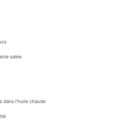
sco
lante salée
es dans l’huile chaude
ôté