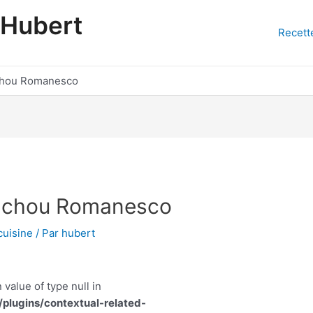
'Hubert
Recett
 chou Romanesco
t chou Romanesco
cuisine
/ Par
hubert
 value of type null in
lugins/contextual-related-