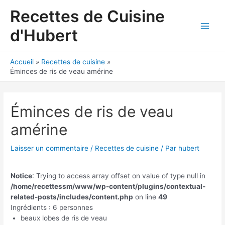
Aller
Recettes de Cuisine
au
contenu
d'Hubert
Main
Men
Accueil
Recettes de cuisine
Éminces de ris de veau amérine
Éminces de ris de veau
amérine
Laisser un commentaire
/
Recettes de cuisine
/ Par
hubert
Notice
: Trying to access array offset on value of type null in
/home/recettessm/www/wp-content/plugins/contextual-
related-posts/includes/content.php
on line
49
Ingrédients : 6 personnes
beaux lobes de ris de veau