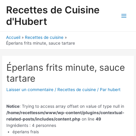
Aller
Recettes de Cuisine
au
contenu
d'Hubert
Main
Men
Accueil
Recettes de cuisine
Éperlans frits minute, sauce tartare
Éperlans frits minute, sauce
tartare
Laisser un commentaire
/
Recettes de cuisine
/ Par
hubert
Notice
: Trying to access array offset on value of type null in
/home/recettessm/www/wp-content/plugins/contextual-
related-posts/includes/content.php
on line
49
Ingrédients : 4 personnes
éperlans frais