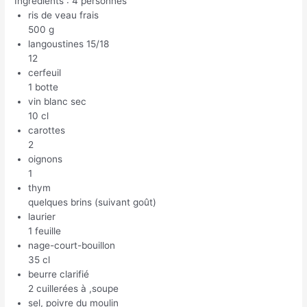
Ingrédients : 4 personnes
ris de veau frais
500 g
langoustines 15/18
12
cerfeuil
1 botte
vin blanc sec
10 cl
carottes
2
oignons
1
thym
quelques brins (suivant goût)
laurier
1 feuille
nage-court-bouillon
35 cl
beurre clarifié
2 cuillerées à ,soupe
sel, poivre du moulin