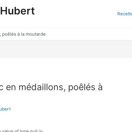
'Hubert
Recett
, poêlés à la moutarde
c en médaillons, poêlés à
ubert
 value of type null in