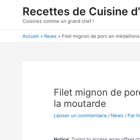
Aller
Recettes de Cuisine d
au
contenu
Cuisinez comme un grand chef !
Accueil
News
Filet mignon de porc en médaillons
Filet mignon de por
la moutarde
Laisser un commentaire
/
News
/ Par
h
Notice
: Trying to access array offset on