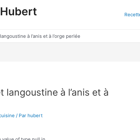
'Hubert
Recett
langoustine à l’anis et à l’orge perlée
t langoustine à l’anis et à
cuisine
/ Par
hubert
 value of type null in