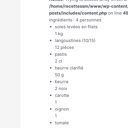
/home/recettessm/www/wp-content/p
posts/includes/content.php
on line
4
Ingrédients : 4 personnes
soles levées en filets
1 kg
langoustines (10/15)
12 pièces
pastis
2 cl
beurre clarifié
50 g
beurre
2 noix
carotte
1
oignon
1
tomate