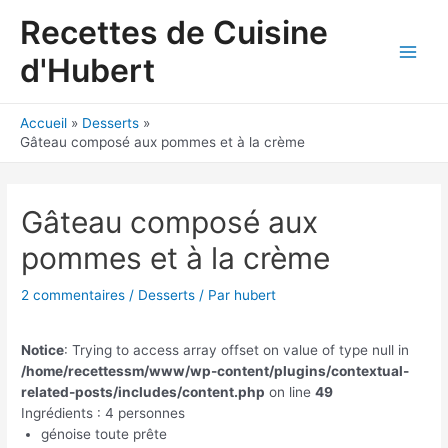
Aller
Recettes de Cuisine
au
contenu
d'Hubert
Main
Men
Accueil
Desserts
Gâteau composé aux pommes et à la crème
Gâteau composé aux
pommes et à la crème
2 commentaires
/
Desserts
/ Par
hubert
Notice
: Trying to access array offset on value of type null in
/home/recettessm/www/wp-content/plugins/contextual-
related-posts/includes/content.php
on line
49
Ingrédients : 4 personnes
génoise toute prête