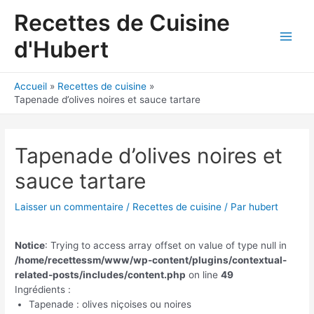
Aller
Recettes de Cuisine
au
contenu
d'Hubert
Main
Men
Accueil
Recettes de cuisine
Tapenade d’olives noires et sauce tartare
Tapenade d’olives noires et
sauce tartare
Laisser un commentaire
/
Recettes de cuisine
/ Par
hubert
Notice
: Trying to access array offset on value of type null in
/home/recettessm/www/wp-content/plugins/contextual-
related-posts/includes/content.php
on line
49
Ingrédients :
Tapenade : olives niçoises ou noires