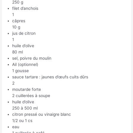
250 g
filet d’anchois
1
câpres
10 g
jus de citron
1
huile d’olive
80 ml
sel, poivre du moulin
Ail (optionnel)
1 gousse
sauce tartare : jaunes d’œufs cuits dûrs
2
moutarde forte
2 cuillerées à soupe
huile d’olive
250 à 500 ml
citron pressé ou vinaigre blanc
1/2 ou 1 cs
eau