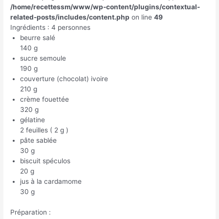
/home/recettessm/www/wp-content/plugins/contextual-
related-posts/includes/content.php
on line
49
Ingrédients : 4 personnes
beurre salé
140 g
sucre semoule
190 g
couverture (chocolat) ivoire
210 g
crème fouettée
320 g
gélatine
2 feuilles ( 2 g )
pâte sablée
30 g
biscuit spéculos
20 g
jus à la cardamome
30 g
Préparation :