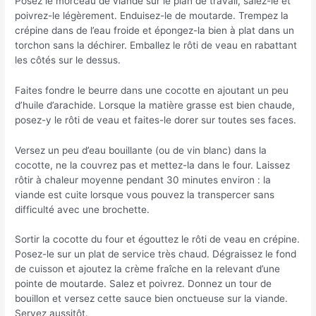
Posez le morceau de viande sur le plan de travail, salez-le et
poivrez-le légèrement. Enduisez-le de moutarde. Trempez la
crépine dans de l’eau froide et épongez-la bien à plat dans un
torchon sans la déchirer. Emballez le rôti de veau en rabattant
les côtés sur le dessus.
Faites fondre le beurre dans une cocotte en ajoutant un peu
d’huile d’arachide. Lorsque la matière grasse est bien chaude,
posez-y le rôti de veau et faites-le dorer sur toutes ses faces.
Versez un peu d’eau bouillante (ou de vin blanc) dans la
cocotte, ne la couvrez pas et mettez-la dans le four. Laissez
rôtir à chaleur moyenne pendant 30 minutes environ : la
viande est cuite lorsque vous pouvez la transpercer sans
difficulté avec une brochette.
Sortir la cocotte du four et égouttez le rôti de veau en crépine.
Posez-le sur un plat de service très chaud. Dégraissez le fond
de cuisson et ajoutez la crème fraîche en la relevant d’une
pointe de moutarde. Salez et poivrez. Donnez un tour de
bouillon et versez cette sauce bien onctueuse sur la viande.
Servez aussitôt.