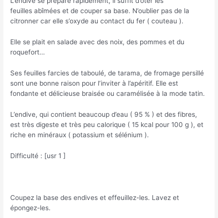
L’endive se prépare rapidement, il suffit d’ôter les
feuilles abîmées et de couper sa base. N’oublier pas de la
citronner car elle s’oxyde au contact du fer ( couteau ).
Elle se plait en salade avec des noix, des pommes et du
roquefort…
Ses feuilles farcies de taboulé, de tarama, de fromage persillé
sont une bonne raison pour l’inviter à l’apéritif. Elle est
fondante et délicieuse braisée ou caramélisée à la mode tatin.
L’endive, qui contient beaucoup d’eau ( 95 % ) et des fibres,
est très digeste et très peu calorique ( 15 kcal pour 100 g ), et
riche en minéraux ( potassium et sélénium ).
Difficulté : [usr 1 ]
Coupez la base des endives et effeuillez-les. Lavez et
épongez-les.