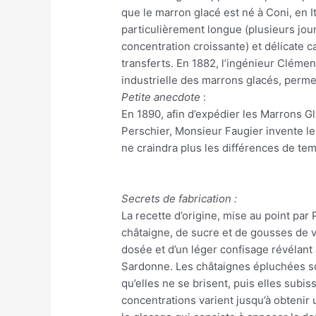
que le marron glacé est né à Coni, en It
particulièrement longue (plusieurs jou
concentration croissante) et délicate ca
transferts. En 1882, l’ingénieur Clém
industrielle des marrons glacés, permet
Petite anecdote
:
En 1890, afin d’expédier les Marrons G
Perschier, Monsieur Faugier invente le
ne craindra plus les différences de te
Secrets de fabrication :
La recette d’origine, mise au point p
châtaigne, de sucre et de gousses de va
dosée et d’un léger confisage révélant 
Sardonne. Les châtaignes épluchées son
qu’elles ne se brisent, puis elles subi
concentrations varient jusqu’à obtenir u