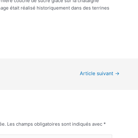
ernière couche de sucre glace sur la châtaigne
fisage était réalisé historiquement dans des terrines
Article suivant
→
ée.
Les champs obligatoires sont indiqués avec
*