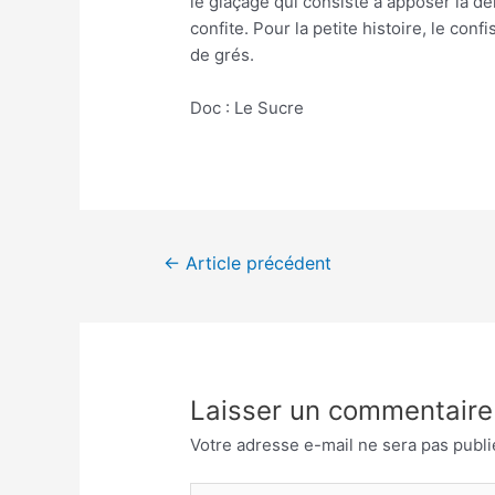
le glaçage qui consiste à apposer la d
confite. Pour la petite histoire, le con
de grés.
Doc : Le Sucre
Navigation
←
Article précédent
de
l’article
Laisser un commentaire
Votre adresse e-mail ne sera pas publi
Écrivez