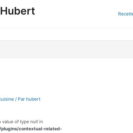
'Hubert
Recett
cuisine
/ Par
hubert
 value of type null in
lugins/contextual-related-