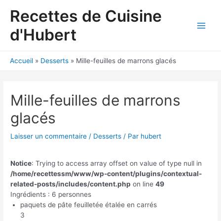
Aller
Recettes de Cuisine
au
contenu
d'Hubert
Main
Men
Accueil
Desserts
Mille-feuilles de marrons glacés
Mille-feuilles de marrons
glacés
Laisser un commentaire
/
Desserts
/ Par
hubert
Notice
: Trying to access array offset on value of type null in
/home/recettessm/www/wp-content/plugins/contextual-
related-posts/includes/content.php
on line
49
Ingrédients : 6 personnes
paquets de pâte feuilletée étalée en carrés
3