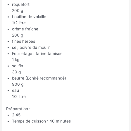
roquefort
200 g
bouillon de volaille
1/2 litre
crème fraîche
200 g
fines herbes
sel, poivre du moulin
Feuilletage : farine tamisée
1 kg
sel fin
30 g
beurre (Echiré recommandé)
900 g
eau
1/2 litre
Préparation :
2.45
Temps de cuisson : 40 minutes