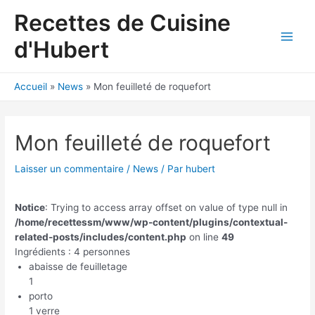
Aller
Recettes de Cuisine
au
contenu
d'Hubert
Main
Men
Accueil
News
Mon feuilleté de roquefort
Mon feuilleté de roquefort
Laisser un commentaire
/
News
/ Par
hubert
Notice
: Trying to access array offset on value of type null in
/home/recettessm/www/wp-content/plugins/contextual-
related-posts/includes/content.php
on line
49
Ingrédients : 4 personnes
abaisse de feuilletage
1
porto
1 verre