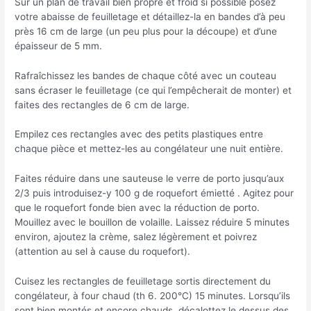
Sur un plan de travail bien propre et froid si possible posez
votre abaisse de feuilletage et détaillez-la en bandes d’à peu
près 16 cm de large (un peu plus pour la découpe) et d’une
épaisseur de 5 mm.
Rafraîchissez les bandes de chaque côté avec un couteau
sans écraser le feuilletage (ce qui l’empêcherait de monter) et
faites des rectangles de 6 cm de large.
Empilez ces rectangles avec des petits plastiques entre
chaque pièce et mettez-les au congélateur une nuit entière.
Faites réduire dans une sauteuse le verre de porto jusqu’aux
2/3 puis introduisez-y 100 g de roquefort émietté . Agitez pour
que le roquefort fonde bien avec la réduction de porto.
Mouillez avec le bouillon de volaille. Laissez réduire 5 minutes
environ, ajoutez la crème, salez légèrement et poivrez
(attention au sel à cause du roquefort).
Cuisez les rectangles de feuilletage sortis directement du
congélateur, à four chaud (th 6. 200°C) 15 minutes. Lorsqu’ils
sont bien montés et encore chauds, décalottez le dessus des