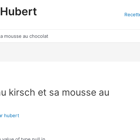
'Hubert
Recett
 sa mousse au chocolat
au kirsch et sa mousse au
ar
hubert
 value of type null in