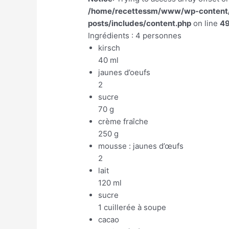
/home/recettessm/www/wp-content/p
posts/includes/content.php
on line
4
Ingrédients : 4 personnes
kirsch
40 ml
jaunes d’oeufs
2
sucre
70 g
crème fraîche
250 g
mousse : jaunes d’œufs
2
lait
120 ml
sucre
1 cuillerée à soupe
cacao