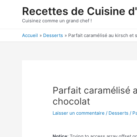
Aller
Recettes de Cuisine d
au
contenu
Cuisinez comme un grand chef !
Accueil
Desserts
Parfait caramélisé au kirsch et
Parfait caramélisé 
chocolat
Laisser un commentaire
/
Desserts
/ P
Notice
: Trying to access array offset on