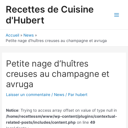
Aller
Recettes de Cuisine
au
contenu
d'Hubert
Main
Men
Accueil
News
Petite nage d’huîtres creuses au champagne et avruga
Petite nage d’huîtres
creuses au champagne et
avruga
Laisser un commentaire
/
News
/ Par
hubert
Notice
: Trying to access array offset on value of type null in
/home/recettessm/www/wp-content/plugins/contextual-
related-posts/includes/content.php
on line
49