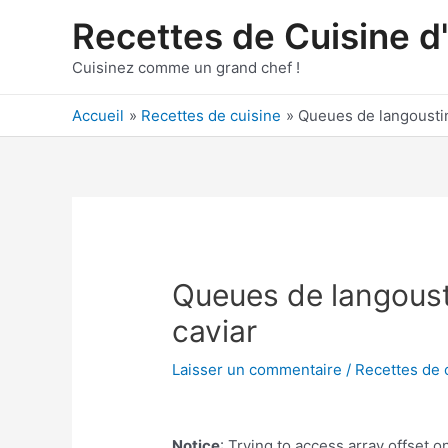
Aller
Recettes de Cuisine d
au
contenu
Cuisinez comme un grand chef !
Accueil
Recettes de cuisine
Queues de langoustin
Queues de langousti
caviar
Laisser un commentaire
/
Recettes de 
Notice
: Trying to access array offset on