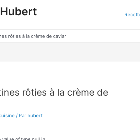
'Hubert
Recett
es rôties à la crème de caviar
nes rôties à la crème de
cuisine
/ Par
hubert
 value of type null in