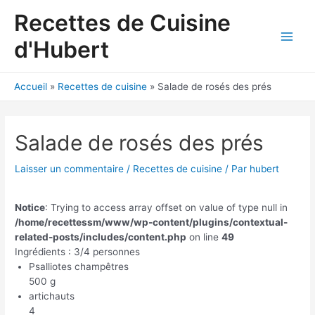
Aller
Recettes de Cuisine
au
contenu
d'Hubert
Main
Men
Accueil
Recettes de cuisine
Salade de rosés des prés
Salade de rosés des prés
Laisser un commentaire
/
Recettes de cuisine
/ Par
hubert
Notice
: Trying to access array offset on value of type null in
/home/recettessm/www/wp-content/plugins/contextual-
related-posts/includes/content.php
on line
49
Ingrédients : 3/4 personnes
Psalliotes champêtres
500 g
artichauts
4