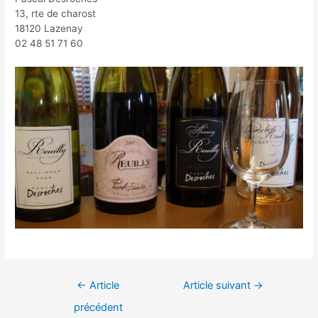
13, rte de charost
18120 Lazenay
02 48 51 71 60
Navigation
←
Article
Article suivant
→
de
précédent
l’article