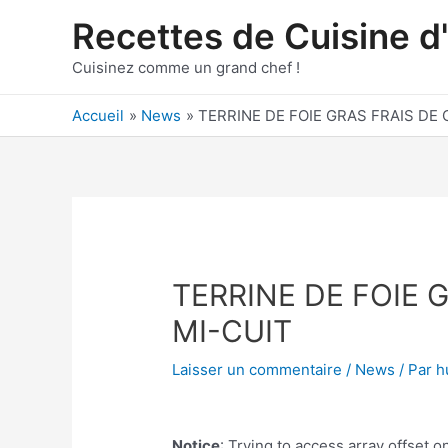
Aller
Recettes de Cuisine d
au
contenu
Cuisinez comme un grand chef !
Accueil
News
TERRINE DE FOIE GRAS FRAIS DE
TERRINE DE FOIE 
MI-CUIT
Laisser un commentaire
/
News
/ Par
h
Notice
: Trying to access array offset on