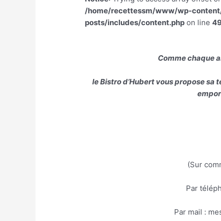
/home/recettessm/www/wp-content/p
posts/includes/content.php
on line
4
Comme chaque ann
le Bistro d’Hubert vous propose sa t
emport
(Sur comm
Par télép
Par mail : m