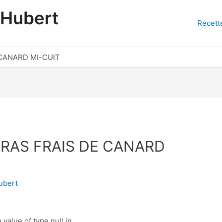
'Hubert
Recett
 CANARD MI-CUIT
GRAS FRAIS DE CANARD
ubert
 value of type null in