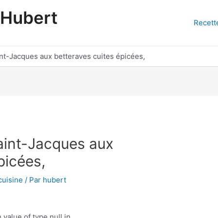
'Hubert
Recett
int-Jacques aux betteraves cuites épicées,
Saint-Jacques aux
picées,
cuisine
/ Par
hubert
 value of type null in