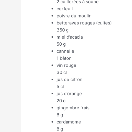
2 cuillerées à soupe
cerfeuil
poivre du moulin
betteraves rouges (cuites)
350 g
miel d’acacia
50 g
cannelle
1 bâton
vin rouge
30 cl
jus de citron
5 cl
jus d’orange
20 cl
gingembre frais
8 g
cardamome
8 g