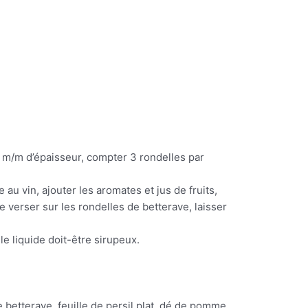
4 m/m d’épaisseur, compter 3 rondelles par
 au vin, ajouter les aromates et jus de fruits,
 de verser sur les rondelles de betterave, laisser
le liquide doit-être sirupeux.
betterave, feuille de persil plat, dé de pomme