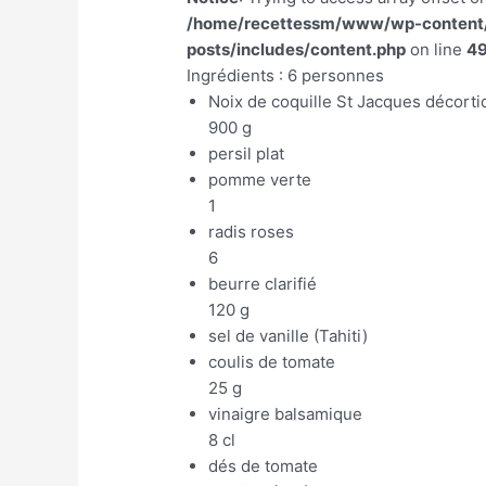
/home/recettessm/www/wp-content/p
posts/includes/content.php
on line
4
Ingrédients : 6 personnes
Noix de coquille St Jacques décort
900 g
persil plat
pomme verte
1
radis roses
6
beurre clarifié
120 g
sel de vanille (Tahiti)
coulis de tomate
25 g
vinaigre balsamique
8 cl
dés de tomate