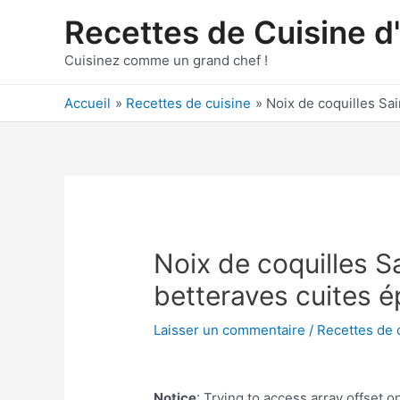
Aller
Recettes de Cuisine d
au
contenu
Cuisinez comme un grand chef !
Accueil
Recettes de cuisine
Noix de coquilles Sa
Noix de coquilles 
betteraves cuites é
Laisser un commentaire
/
Recettes de 
Notice
: Trying to access array offset on