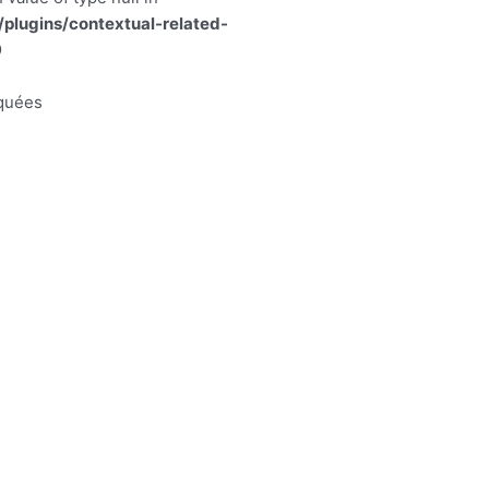
lugins/contextual-related-
9
iquées