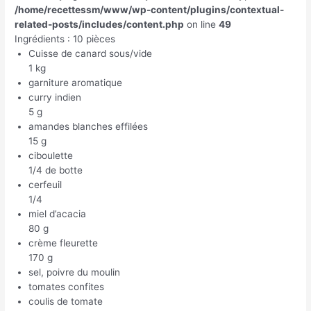
/home/recettessm/www/wp-content/plugins/contextual-
related-posts/includes/content.php
on line
49
Ingrédients : 10 pièces
Cuisse de canard sous/vide
1 kg
garniture aromatique
curry indien
5 g
amandes blanches effilées
15 g
ciboulette
1/4 de botte
cerfeuil
1/4
miel d’acacia
80 g
crème fleurette
170 g
sel, poivre du moulin
tomates confites
coulis de tomate