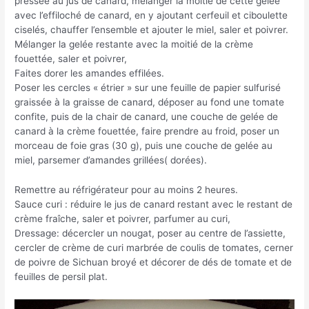
pressée au jus de canard, mélanger la moitié de cette gelée
avec l’effiloché de canard, en y ajoutant cerfeuil et ciboulette
ciselés, chauffer l’ensemble et ajouter le miel, saler et poivrer.
Mélanger la gelée restante avec la moitié de la crème
fouettée, saler et poivrer,
Faites dorer les amandes effilées.
Poser les cercles « étrier » sur une feuille de papier sulfurisé
graissée à la graisse de canard, déposer au fond une tomate
confite, puis de la chair de canard, une couche de gelée de
canard à la crème fouettée, faire prendre au froid, poser un
morceau de foie gras (30 g), puis une couche de gelée au
miel, parsemer d’amandes grillées( dorées).
Remettre au réfrigérateur pour au moins 2 heures.
Sauce curi : réduire le jus de canard restant avec le restant de
crème fraîche, saler et poivrer, parfumer au curi,
Dressage: décercler un nougat, poser au centre de l’assiette,
cercler de crème de curi marbrée de coulis de tomates, cerner
de poivre de Sichuan broyé et décorer de dés de tomate et de
feuilles de persil plat.