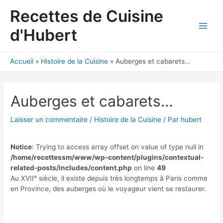
Aller
Recettes de Cuisine
au
contenu
d'Hubert
Main
Men
Accueil
Histoire de la Cuisine
Auberges et cabarets…
Auberges et cabarets…
Laisser un commentaire
/
Histoire de la Cuisine
/ Par
hubert
Notice
: Trying to access array offset on value of type null in
/home/recettessm/www/wp-content/plugins/contextual-
related-posts/includes/content.php
on line
49
Au XVII° siècle, il existe depuis très longtemps à Paris comme
en Province, des auberges où le voyageur vient se restaurer.