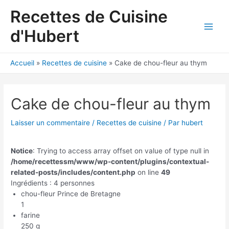
Aller
Recettes de Cuisine
au
contenu
d'Hubert
Main
Men
Accueil
Recettes de cuisine
Cake de chou-fleur au thym
Cake de chou-fleur au thym
Laisser un commentaire
/
Recettes de cuisine
/ Par
hubert
Notice
: Trying to access array offset on value of type null in
/home/recettessm/www/wp-content/plugins/contextual-
related-posts/includes/content.php
on line
49
Ingrédients : 4 personnes
chou-fleur Prince de Bretagne
1
farine
250 g