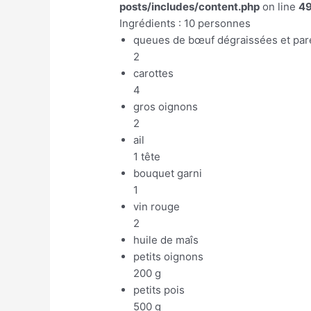
posts/includes/content.php
on line
4
Ingrédients : 10 personnes
queues de bœuf dégraissées et par
2
carottes
4
gros oignons
2
ail
1 tête
bouquet garni
1
vin rouge
2
huile de maîs
petits oignons
200 g
petits pois
500 g