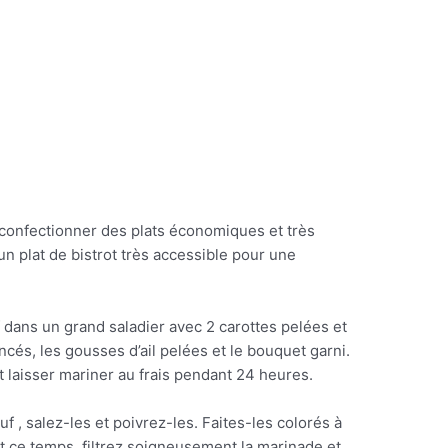
confectionner des plats économiques et très
n plat de bistrot très accessible pour une
dans un grand saladier avec 2 carottes pelées et
cés, les gousses d’ail pelées et le bouquet garni.
et laisser mariner au frais pendant 24 heures.
 , salez-les et poivrez-les. Faites-les colorés à
t ce temps, filtrez soigneusement la marinade et