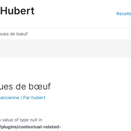
'Hubert
Recett
eues de bœuf
ues de bœuf
l'ancienne
/ Par
hubert
 value of type null in
lugins/contextual-related-