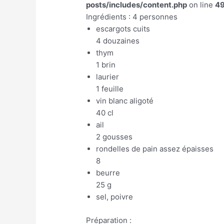
posts/includes/content.php
on line
4
Ingrédients : 4 personnes
escargots cuits
4 douzaines
thym
1 brin
laurier
1 feuille
vin blanc aligoté
40 cl
ail
2 gousses
rondelles de pain assez épaisses
8
beurre
25 g
sel, poivre
Préparation :