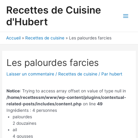
Aller
Recettes de Cuisine
au
contenu
d'Hubert
Main
Men
Accueil
Recettes de cuisine
Les palourdes farcies
Les palourdes farcies
Laisser un commentaire
/
Recettes de cuisine
/ Par
hubert
Notice
: Trying to access array offset on value of type null in
/home/recettessm/www/wp-content/plugins/contextual-
related-posts/includes/content.php
on line
49
Ingrédients : 4 personnes
palourdes
2 douzaines
ail
4 gousses