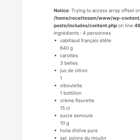
Notice
: Trying to access array offset on
/home/recettessm/www/wp-content/p
posts/includes/content.php
on line
4
Ingrédients : 4 personnes
cabillaud français étête
640 g
carottes
3 belles
jus de citron
1
ciboulette
1 bottillon
crème fleurette
15 cl
sucre semoule
10 g
huile d’olive pure
sel, poivre du moulin