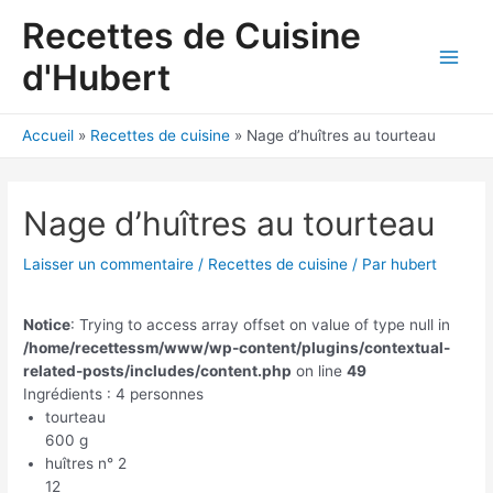
Aller
Recettes de Cuisine
au
contenu
d'Hubert
Main
Men
Accueil
Recettes de cuisine
Nage d’huîtres au tourteau
Nage d’huîtres au tourteau
Laisser un commentaire
/
Recettes de cuisine
/ Par
hubert
Notice
: Trying to access array offset on value of type null in
/home/recettessm/www/wp-content/plugins/contextual-
related-posts/includes/content.php
on line
49
Ingrédients : 4 personnes
tourteau
600 g
huîtres n° 2
12