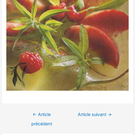
Navigation
←
Article
Article suivant
→
de
précédent
l’article