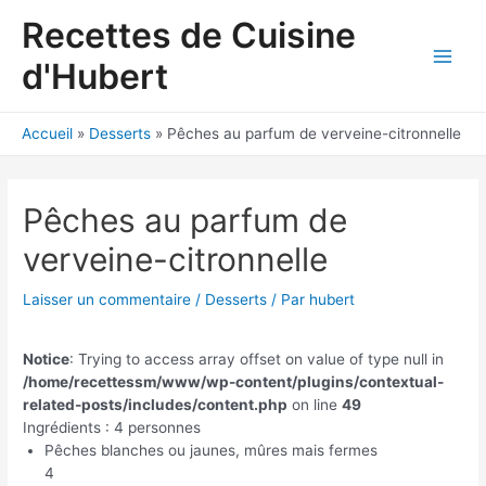
Aller
Recettes de Cuisine
au
contenu
d'Hubert
Main
Men
Accueil
Desserts
Pêches au parfum de verveine-citronnelle
Pêches au parfum de
verveine-citronnelle
Laisser un commentaire
/
Desserts
/ Par
hubert
Notice
: Trying to access array offset on value of type null in
/home/recettessm/www/wp-content/plugins/contextual-
related-posts/includes/content.php
on line
49
Ingrédients : 4 personnes
Pêches blanches ou jaunes, mûres mais fermes
4