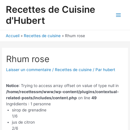
Aller
Recettes de Cuisine
au
contenu
d'Hubert
Main
Men
Accueil
Recettes de cuisine
Rhum rose
Rhum rose
Laisser un commentaire
/
Recettes de cuisine
/ Par
hubert
Notice
: Trying to access array offset on value of type null in
/home/recettessm/www/wp-content/plugins/contextual-
related-posts/includes/content.php
on line
49
Ingrédients : 1 personne
sirop de grenadine
1/6
jus de citron
2/6