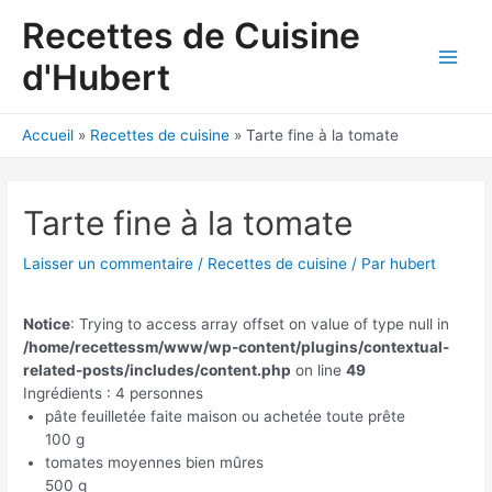
Aller
Recettes de Cuisine
au
contenu
d'Hubert
Main
Men
Accueil
Recettes de cuisine
Tarte fine à la tomate
Tarte fine à la tomate
Laisser un commentaire
/
Recettes de cuisine
/ Par
hubert
Notice
: Trying to access array offset on value of type null in
/home/recettessm/www/wp-content/plugins/contextual-
related-posts/includes/content.php
on line
49
Ingrédients : 4 personnes
pâte feuilletée faite maison ou achetée toute prête
100 g
tomates moyennes bien mûres
500 g