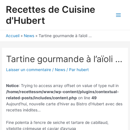
Aller
Recettes de Cuisine
au
contenu
d'Hubert
Main
Men
Accueil
News
Tartine gourmande à l’aïoli …
Tartine gourmande à l’aïoli …
Laisser un commentaire
/
News
/ Par
hubert
Notice
: Trying to access array offset on value of type null in
/home/recettessm/www/wp-content/plugins/contextual-
related-posts/includes/content.php
on line
49
Aujourd’hui, nouvelle carte d’hiver au Bistro d’Hubert avec des
recettes inédites…
Fine polenta à l’encre de seiche et tartare de cabillaud,
vitelotte crémeuse et caviar d’avruga