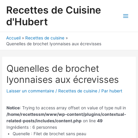
Aller
Recettes de Cuisine
au
contenu
d'Hubert
Main
Men
Accueil
Recettes de cuisine
Quenelles de brochet lyonnaises aux écrevisses
Quenelles de brochet
lyonnaises aux écrevisses
Laisser un commentaire
/
Recettes de cuisine
/ Par
hubert
Notice
: Trying to access array offset on value of type null in
/home/recettessm/www/wp-content/plugins/contextual-
related-posts/includes/content.php
on line
49
Ingrédients : 6 personnes
Quenelle : Filet de brochet sans peau