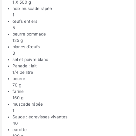
1 X 500 g
noix muscade râpée
1
œufs entiers
5
beurre pommade
125 g
blancs d’œufs
3
sel et poivre blanc
Panade : lait
1/4 de litre
beurre
70 g
farine
160 g
muscade râpée
1
Sauce : écrevisses vivantes
40
carotte