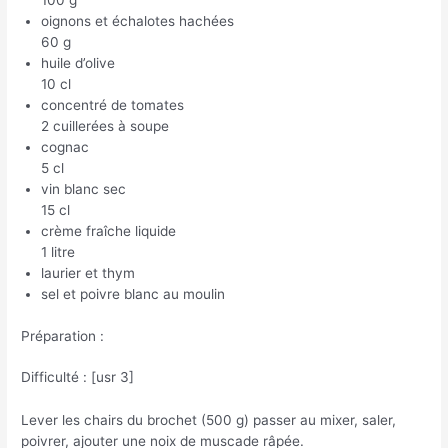
100 g
oignons et échalotes hachées
60 g
huile d’olive
10 cl
concentré de tomates
2 cuillerées à soupe
cognac
5 cl
vin blanc sec
15 cl
crème fraîche liquide
1 litre
laurier et thym
sel et poivre blanc au moulin
Préparation :
Difficulté : [usr 3]
Lever les chairs du brochet (500 g) passer au mixer, saler,
poivrer, ajouter une noix de muscade râpée.