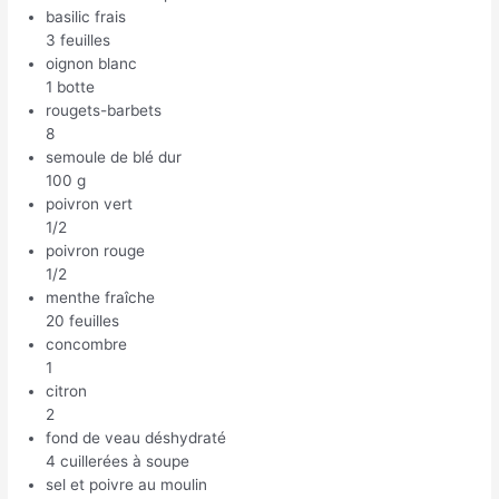
basilic frais
3 feuilles
oignon blanc
1 botte
rougets-barbets
8
semoule de blé dur
100 g
poivron vert
1/2
poivron rouge
1/2
menthe fraîche
20 feuilles
concombre
1
citron
2
fond de veau déshydraté
4 cuillerées à soupe
sel et poivre au moulin