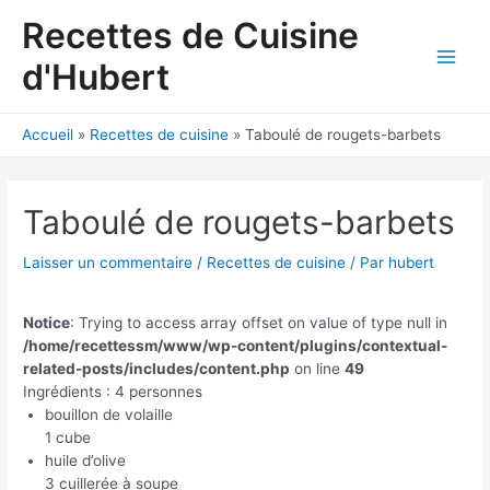
Aller
Recettes de Cuisine
au
contenu
d'Hubert
Main
Men
Accueil
Recettes de cuisine
Taboulé de rougets-barbets
Taboulé de rougets-barbets
Laisser un commentaire
/
Recettes de cuisine
/ Par
hubert
Notice
: Trying to access array offset on value of type null in
/home/recettessm/www/wp-content/plugins/contextual-
related-posts/includes/content.php
on line
49
Ingrédients : 4 personnes
bouillon de volaille
1 cube
huile d’olive
3 cuillerée à soupe