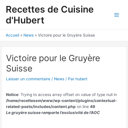
Aller
Recettes de Cuisine
au
contenu
d'Hubert
Main
Men
Accueil
News
Victoire pour le Gruyère Suisse
Victoire pour le Gruyère
Suisse
Laisser un commentaire
/
News
/ Par
hubert
Notice
: Trying to access array offset on value of type null in
/home/recettessm/www/wp-content/plugins/contextual-
related-posts/includes/content.php
on line
49
Le gruyère suisse remporte l’exclusivité de l’AOC