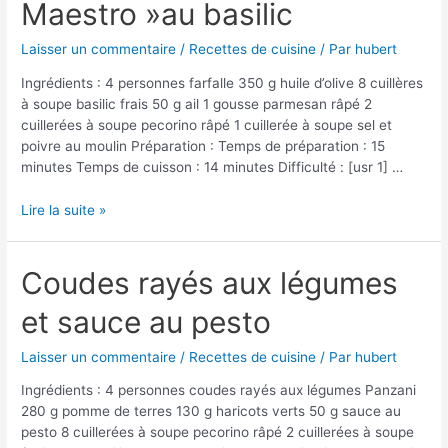
Maestro »au basilic
raisins
de
Corinthe,
Laisser un commentaire
/
Recettes de cuisine
/ Par
hubert
sauce
Ingrédients : 4 personnes farfalle 350 g huile d’olive 8 cuillères
caramel
à soupe basilic frais 50 g ail 1 gousse parmesan râpé 2
cuillerées à soupe pecorino râpé 1 cuillerée à soupe sel et
poivre au moulin Préparation : Temps de préparation : 15
minutes Temps de cuisson : 14 minutes Difficulté : [usr 1] …
Farfalle
Lire la suite »
« Pasta
del
Maestro »au
Coudes rayés aux légumes
basilic
et sauce au pesto
Laisser un commentaire
/
Recettes de cuisine
/ Par
hubert
Ingrédients : 4 personnes coudes rayés aux légumes Panzani
280 g pomme de terres 130 g haricots verts 50 g sauce au
pesto 8 cuillerées à soupe pecorino râpé 2 cuillerées à soupe