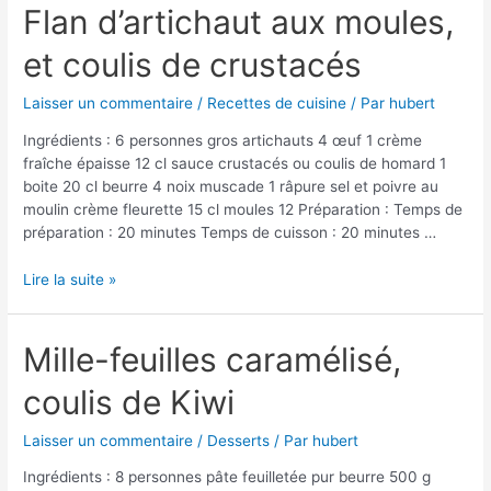
et
Flan d’artichaut aux moules,
à
et coulis de crustacés
la
tomate
Laisser un commentaire
/
Recettes de cuisine
/ Par
hubert
Ingrédients : 6 personnes gros artichauts 4 œuf 1 crème
fraîche épaisse 12 cl sauce crustacés ou coulis de homard 1
boite 20 cl beurre 4 noix muscade 1 râpure sel et poivre au
moulin crème fleurette 15 cl moules 12 Préparation : Temps de
préparation : 20 minutes Temps de cuisson : 20 minutes …
Flan
Lire la suite »
d’artichaut
aux
moules,
Mille-feuilles caramélisé,
et
coulis de Kiwi
coulis
de
crustacés
Laisser un commentaire
/
Desserts
/ Par
hubert
Ingrédients : 8 personnes pâte feuilletée pur beurre 500 g