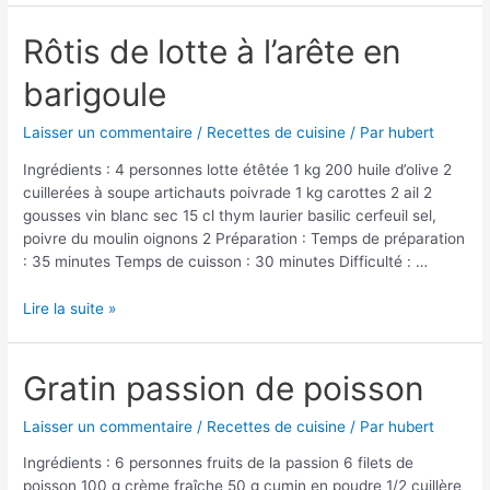
la
langue
Rôtis de lotte à l’arête en
écarlate
barigoule
Laisser un commentaire
/
Recettes de cuisine
/ Par
hubert
Ingrédients : 4 personnes lotte étêtée 1 kg 200 huile d’olive 2
cuillerées à soupe artichauts poivrade 1 kg carottes 2 ail 2
gousses vin blanc sec 15 cl thym laurier basilic cerfeuil sel,
poivre du moulin oignons 2 Préparation : Temps de préparation
: 35 minutes Temps de cuisson : 30 minutes Difficulté : …
Rôtis
Lire la suite »
de
lotte
à
Gratin passion de poisson
l’arête
en
Laisser un commentaire
/
Recettes de cuisine
/ Par
hubert
barigoule
Ingrédients : 6 personnes fruits de la passion 6 filets de
poisson 100 g crème fraîche 50 g cumin en poudre 1/2 cuillère