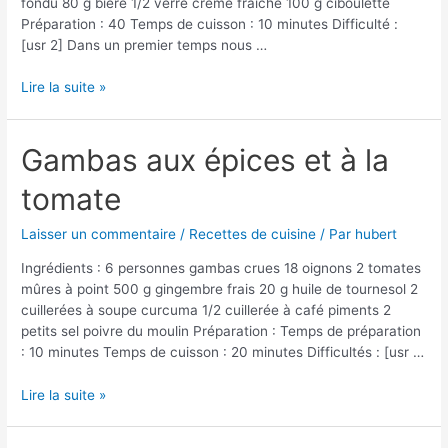
fondu 80 g bière 1/2 verre crème fraîche 100 g ciboulette
Préparation : 40 Temps de cuisson : 10 minutes Difficulté :
[usr 2] Dans un premier temps nous …
Aumônière
Lire la suite »
d’oursins
à
la
Gambas aux épices et à la
ciboulette
tomate
Laisser un commentaire
/
Recettes de cuisine
/ Par
hubert
Ingrédients : 6 personnes gambas crues 18 oignons 2 tomates
mûres à point 500 g gingembre frais 20 g huile de tournesol 2
cuillerées à soupe curcuma 1/2 cuillerée à café piments 2
petits sel poivre du moulin Préparation : Temps de préparation
: 10 minutes Temps de cuisson : 20 minutes Difficultés : [usr …
Gambas
Lire la suite »
aux
épices