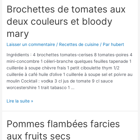
à
Brochettes de tomates aux
la
deux couleurs et bloody
ficelle
mary
Laisser un commentaire
/
Recettes de cuisine
/ Par
hubert
Ingrédients : 4 brochettes tomates-cerises 8 tomates-poires 4
mini-concombre 1 céleri-branche quelques feuilles tapenade 1
cuillerée à soupe chèvre frais 1 petit ciboulette thym 1/2
cuillerée à café huile d’olive 1 cuillerée à soupe sel et poivre au
moulin Cocktail : vodka 3 cl jus de tomate 9 cl sauce
worcestershire 1 trait tabasco 1 …
Brochettes
Lire la suite »
de
tomates
aux
Pommes flambées farcies
deux
aux fruits secs
couleurs