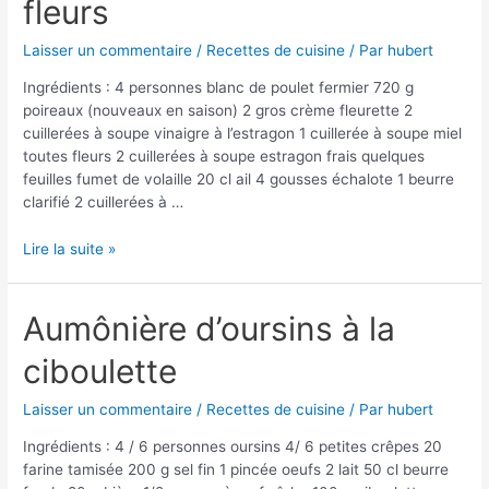
fleurs
tomates
Laisser un commentaire
/
Recettes de cuisine
/ Par
hubert
Ingrédients : 4 personnes blanc de poulet fermier 720 g
poireaux (nouveaux en saison) 2 gros crème fleurette 2
cuillerées à soupe vinaigre à l’estragon 1 cuillerée à soupe miel
toutes fleurs 2 cuillerées à soupe estragon frais quelques
feuilles fumet de volaille 20 cl ail 4 gousses échalote 1 beurre
clarifié 2 cuillerées à …
Bâtonnets
Lire la suite »
de
poulet
à
Aumônière d’oursins à la
l’estragon
ciboulette
et
miel
toutes
Laisser un commentaire
/
Recettes de cuisine
/ Par
hubert
fleurs
Ingrédients : 4 / 6 personnes oursins 4/ 6 petites crêpes 20
farine tamisée 200 g sel fin 1 pincée oeufs 2 lait 50 cl beurre