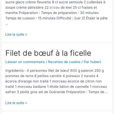
sucre glace crème fleurette 8 cl sucre semoule 2 cuillerées à
soupe crème pâtissière 22 cl cou de kiwi 25 cl fraises et
menthe Préparation : Temps de préparation : 30 minutes
Temps de cuisson : 15 minutes Difficulté : [usr 2] Étaler la pâte
…
Mille-
Lire la suite »
feuilles
caramélisé,
coulis
Filet de bœuf à la ficelle
de
Kiwi
Laisser un commentaire
/
Recettes de cuisine
/ Par
hubert
Ingrédients : 4 personnes filet de bœuf 600 g paleron 250 g
pommes de terre 8 petites carotte 4 poireaux 2 navets 4
écorce d’orange non traité 1 morceau écorce de citron non
traité 1 morceau badiane 1 étoile bâton de cannelle 1 morceau
safran 3 pistils gros sel de Guérande Préparation : Temps de …
Filet
Lire la suite »
de
bœuf