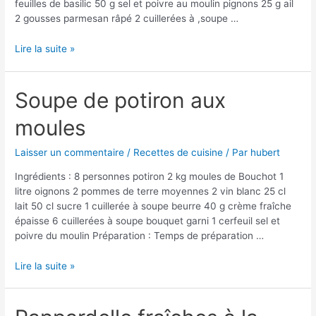
feuilles de basilic 50 g sel et poivre au moulin pignons 25 g ail
2 gousses parmesan râpé 2 cuillerées à ,soupe …
Coudes
Lire la suite »
rayés
aux
légumes
Soupe de potiron aux
et
moules
sauce
au
pesto
Laisser un commentaire
/
Recettes de cuisine
/ Par
hubert
Ingrédients : 8 personnes potiron 2 kg moules de Bouchot 1
litre oignons 2 pommes de terre moyennes 2 vin blanc 25 cl
lait 50 cl sucre 1 cuillerée à soupe beurre 40 g crème fraîche
épaisse 6 cuillerées à soupe bouquet garni 1 cerfeuil sel et
poivre du moulin Préparation : Temps de préparation …
Soupe
Lire la suite »
de
potiron
aux