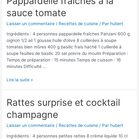
Pappardelle fraîches à la
moules
sauce tomate
Laisser un commentaire
/
Recettes de cuisine
/ Par
hubert
Ingrédients : 4 personnes pappardelle fraîches Panzani 600 g
oignon 1/2 ail 1 gousse huile d’olive 8 cuillerées à soupe
tomates bien mûres 400 g basilic frais haché 1 cuillerée à
soupe feuilles de basilic 20 sel poivre du moulin Préparation :
Temps de préparation : 15 minutes Temps de cuisson : 16
minutes Difficulté …
Pappardelle
Lire la suite »
fraîches
à
la
Rattes surprise et cocktail
sauce
champagne
tomate
Laisser un commentaire
/
Recettes de cuisine
/ Par
hubert
Ingrédients : 4 personnes petites rattes 8 crème liquide 10 cl