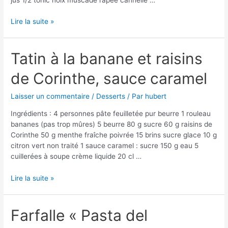
Toasts
Lire la suite »
nordiques
et
gin
Tatin à la banane et raisins
fizz
de Corinthe, sauce caramel
aux
épices
Laisser un commentaire
/
Desserts
/ Par
hubert
Ingrédients : 4 personnes pâte feuilletée pur beurre 1 rouleau
bananes (pas trop mûres) 5 beurre 80 g sucre 60 g raisins de
Corinthe 50 g menthe fraîche poivrée 15 brins sucre glace 10 g
citron vert non traité 1 sauce caramel : sucre 150 g eau 5
cuillerées à soupe crème liquide 20 cl …
Tatin
Lire la suite »
à
la
banane
Farfalle « Pasta del
et