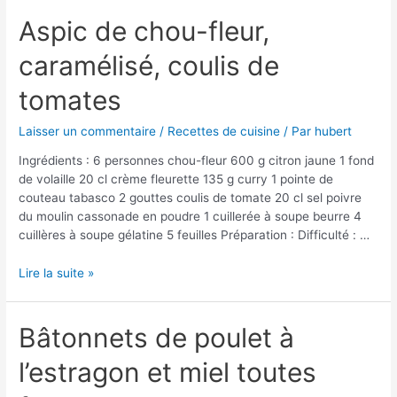
jambon
à
Aspic de chou-fleur,
l’os
caramélisé, coulis de
en
ragoût
tomates
de
légumes
Laisser un commentaire
/
Recettes de cuisine
/ Par
hubert
Ingrédients : 6 personnes chou-fleur 600 g citron jaune 1 fond
de volaille 20 cl crème fleurette 135 g curry 1 pointe de
couteau tabasco 2 gouttes coulis de tomate 20 cl sel poivre
du moulin cassonade en poudre 1 cuillerée à soupe beurre 4
cuillères à soupe gélatine 5 feuilles Préparation : Difficulté : …
Aspic
Lire la suite »
de
chou-
fleur,
Bâtonnets de poulet à
caramélisé,
l’estragon et miel toutes
coulis
de