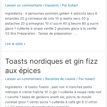
et
bloody
Laisser un commentaire
/
Desserts
/ Par
hubert
mary
Ingrédients : 4 personnes pommes golden 4 abricots secs 8
amandes 20 g cerneaux de noix 10 g raisins secs 30 g
pistaches 20 g armagnac 10 cl sucre 40 g beurre 80 g sucre
glace 1 cuillerée à soupe vanille 2 gousses glace à la vanille
1/2 litre Préparation : Temps de préparation : …
Pommes
Lire la suite »
flambées
farcies
aux
Toasts nordiques et gin fizz
fruits
aux épices
secs
Laisser un commentaire
/
Recettes de cuisine
/ Par
hubert
Ingrédients : 8 toasts Toasts : pain noir 4 tranches petits
rollmops 4 crème fraîche 10 cl gin 1 cuillerée à soupe radis noir
1 carotte 1 baies de genièvre aneth sel, poivre du moulin
cocktail (pour 1 verre) sucre 1 cuillerée à café gin 9 cl citron
jus 1/2 tonic noix muscade râpée cannelle …